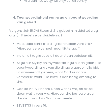
Vra dan net wat jy wil en jy sal dit verkry.
Teenwoordigheid van vrug en beantwoording
van gebed
Volgens Joh 15:7-8 (Lees dit) is gebed n middel tot vrug
dra: (In Friedel se verduideliking)
Moet daar einlik skeiding kom tussen vers 7-8?
“Hierdeur verwys heel moontlik terug…”
Indien dit reg is soos dit daar staan beteken dit:
As julle in My bly en my woorde in julle, dan gaan julle
beantwoording kry van die dinge waaroor julle bid.
En wanneer dit gebeur, word God se naam
verheerlik, want julle lewe is dan besig om vrug te
dra.
God sê vir Sy kinders: Doen wat ek vra, en ek sal
doen wat jy voor vra. Hierdeur dra jou lewe vrug.
Hierdeur word My Naam verheerlik.
BEVESTIG in vers 16: