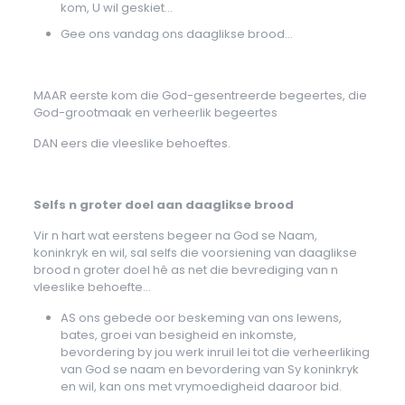
kom, U wil geskiet…
Gee ons vandag ons daaglikse brood…
MAAR eerste kom die God-gesentreerde begeertes, die
God-grootmaak en verheerlik begeertes
DAN eers die vleeslike behoeftes.
Selfs n groter doel aan daaglikse brood
Vir n hart wat eerstens begeer na God se Naam,
koninkryk en wil, sal selfs die voorsiening van daaglikse
brood n groter doel hê as net die bevrediging van n
vleeslike behoefte…
AS ons gebede oor beskeming van ons lewens,
bates, groei van besigheid en inkomste,
bevordering by jou werk inruil lei tot die verheerliking
van God se naam en bevordering van Sy koninkryk
en wil, kan ons met vrymoedigheid daaroor bid.