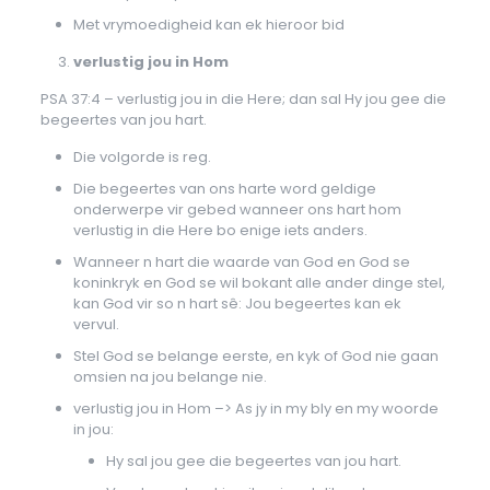
Met vrymoedigheid kan ek hieroor bid
verlustig jou in Hom
PSA 37:4 – verlustig jou in die Here; dan sal Hy jou gee die
begeertes van jou hart.
Die volgorde is reg.
Die begeertes van ons harte word geldige
onderwerpe vir gebed wanneer ons hart hom
verlustig in die Here bo enige iets anders.
Wanneer n hart die waarde van God en God se
koninkryk en God se wil bokant alle ander dinge stel,
kan God vir so n hart sê: Jou begeertes kan ek
vervul.
Stel God se belange eerste, en kyk of God nie gaan
omsien na jou belange nie.
verlustig jou in Hom –> As jy in my bly en my woorde
in jou:
Hy sal jou gee die begeertes van jou hart.