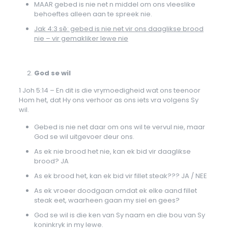
MAAR gebed is nie net n middel om ons vleeslike
behoeftes alleen aan te spreek nie.
Jak 4:3 sê: gebed is nie net vir ons daaglikse brood
nie – vir gemakliker lewe nie
God se wil
1 Joh 5:14 – En dit is die vrymoedigheid wat ons teenoor
Hom het, dat Hy ons verhoor as ons iets vra volgens Sy
wil.
Gebed is nie net daar om ons wil te vervul nie, maar
God se wil uitgevoer deur ons.
As ek nie brood het nie, kan ek bid vir daaglikse
brood? JA
As ek brood het, kan ek bid vir fillet steak??? JA / NEE
As ek vroeer doodgaan omdat ek elke aand fillet
steak eet, waarheen gaan my siel en gees?
God se wil is die ken van Sy naam en die bou van Sy
koninkryk in my lewe.