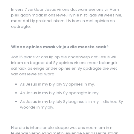
In vers 7 verklaar Jesus vir ons dat wanneer ons vir Hom
plek gaan maak in ons lewe, Hy nie n stil gas wil wees nie,
maar dat Hy pratend inkom. Hy kom in met opinies en
opdragte.
Wie se opinies maak vir jou die meeste saak?
Joh 15 plaas vir ons lig op die onderwerp dat Jesus wil
inkom en begeer dat Sy opinies vir ons meer belangrik
sal raak as enige ander opinie en Sy opdragte die wet
van ons lewe sal word.
As Jesus in my bly, bly Sy opinies in my.
As Jesus in my bly, bly Sy opdragte in my
As Jesus in my bly, bly Sy beginsels in my … dis hoe Sy
woorde in my bly.
Hierdie is intensionele stappe wat ons neem om in n
lewende verhouding met n lewende Verlosser te staan