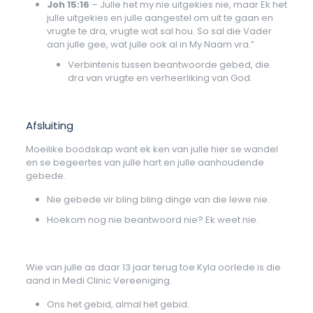
Joh 15:16
– Julle het my nie uitgekies nie, maar Ek het
julle uitgekies en julle aangestel om uit te gaan en
vrugte te dra, vrugte wat sal hou. So sal die Vader
aan julle gee, wat julle ook al in My Naam vra.”
Verbintenis tussen beantwoorde gebed, die
dra van vrugte en verheerliking van God.
Afsluiting
Moeilike boodskap want ek ken van julle hier se wandel
en se begeertes van julle hart en julle aanhoudende
gebede.
Nie gebede vir bling bling dinge van die lewe nie.
Hoekom nog nie beantwoord nie? Ek weet nie.
Wie van julle as daar 13 jaar terug toe Kyla oorlede is die
aand in Medi Clinic Vereeniging.
Ons het gebid, almal het gebid.