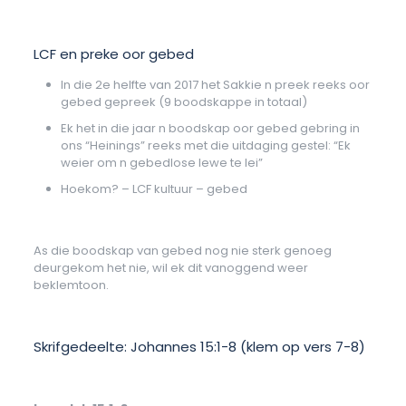
LCF en preke oor gebed
In die 2e helfte van 2017 het Sakkie n preek reeks oor
gebed gepreek (9 boodskappe in totaal)
Ek het in die jaar n boodskap oor gebed gebring in
ons “Heinings” reeks met die uitdaging gestel: “Ek
weier om n gebedlose lewe te lei”
Hoekom? – LCF kultuur – gebed
As die boodskap van gebed nog nie sterk genoeg
deurgekom het nie, wil ek dit vanoggend weer
beklemtoon.
Skrifgedeelte: Johannes 15:1-8 (klem op vers 7-8)