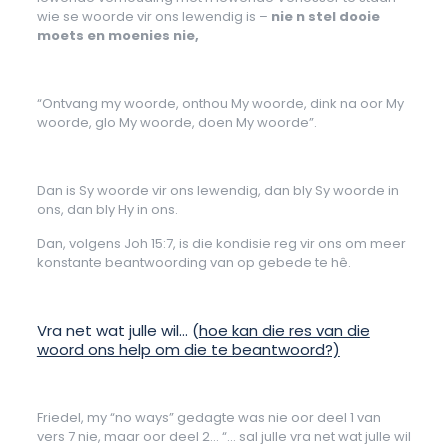
wie se woorde vir ons lewendig is –
nie n stel dooie
moets en moenies nie,
“Ontvang my woorde, onthou My woorde, dink na oor My
woorde, glo My woorde, doen My woorde”.
Dan is Sy woorde vir ons lewendig, dan bly Sy woorde in
ons, dan bly Hy in ons.
Dan, volgens Joh 15:7, is die kondisie reg vir ons om meer
konstante beantwoording van op gebede te hê.
Vra net wat julle wil… (
hoe kan die res van die
woord ons help om die te beantwoord?)
Friedel, my “no ways” gedagte was nie oor deel 1 van
vers 7 nie, maar oor deel 2… “… sal julle vra net wat julle wil