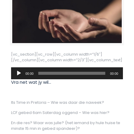
[vc_section][vc_row][vc_column width=”1/6″]
[/vc_column][vc_column width=”2/3″][vc_column_text]
Klankspeler
00:00
00:00
Vra net wat jy wil…
Its Time in Pretoria – Wie was daar die naweek?
LCF gebed 6am Saterdag oggend – Wie was hier?
En die res? Waar was julle? (het iemand by hule huise te
minste 15 min in gebed spandeer)?