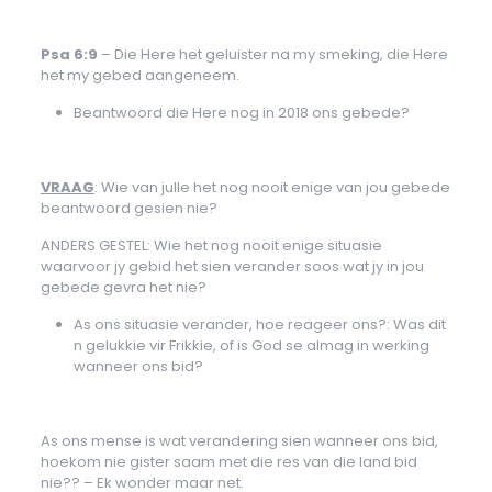
Psa 6:9
– Die Here het geluister na my smeking, die Here
het my gebed aangeneem.
Beantwoord die Here nog in 2018 ons gebede?
VRAAG
: Wie van julle het nog nooit enige van jou gebede
beantwoord gesien nie?
ANDERS GESTEL: Wie het nog nooit enige situasie
waarvoor jy gebid het sien verander soos wat jy in jou
gebede gevra het nie?
As ons situasie verander, hoe reageer ons?: Was dit
n gelukkie vir Frikkie, of is God se almag in werking
wanneer ons bid?
As ons mense is wat verandering sien wanneer ons bid,
hoekom nie gister saam met die res van die land bid
nie?? – Ek wonder maar net.