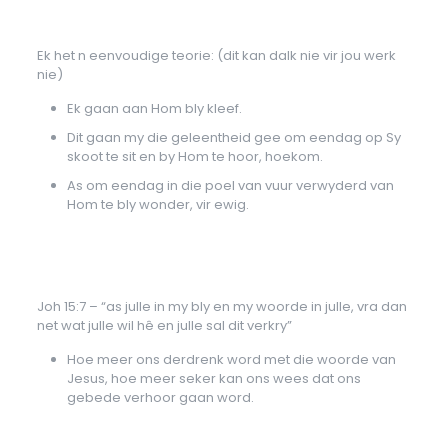
Ek het n eenvoudige teorie: (dit kan dalk nie vir jou werk
nie)
Ek gaan aan Hom bly kleef.
Dit gaan my die geleentheid gee om eendag op Sy
skoot te sit en by Hom te hoor, hoekom.
As om eendag in die poel van vuur verwyderd van
Hom te bly wonder, vir ewig.
Joh 15:7 – “as julle in my bly en my woorde in julle, vra dan
net wat julle wil hê en julle sal dit verkry”
Hoe meer ons derdrenk word met die woorde van
Jesus, hoe meer seker kan ons wees dat ons
gebede verhoor gaan word.