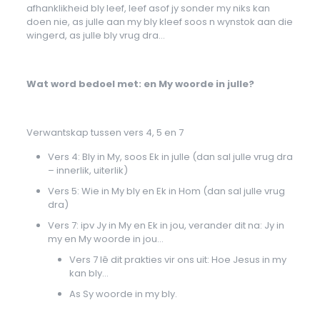
afhanklikheid bly leef, leef asof jy sonder my niks kan
doen nie, as julle aan my bly kleef soos n wynstok aan die
wingerd, as julle bly vrug dra…
Wat word bedoel met: en My woorde in julle?
Verwantskap tussen vers 4, 5 en 7
Vers 4: Bly in My, soos Ek in julle (dan sal julle vrug dra
– innerlik, uiterlik)
Vers 5: Wie in My bly en Ek in Hom (dan sal julle vrug
dra)
Vers 7: ipv Jy in My en Ek in jou, verander dit na: Jy in
my en My woorde in jou…
Vers 7 lê dit prakties vir ons uit: Hoe Jesus in my
kan bly…
As Sy woorde in my bly.