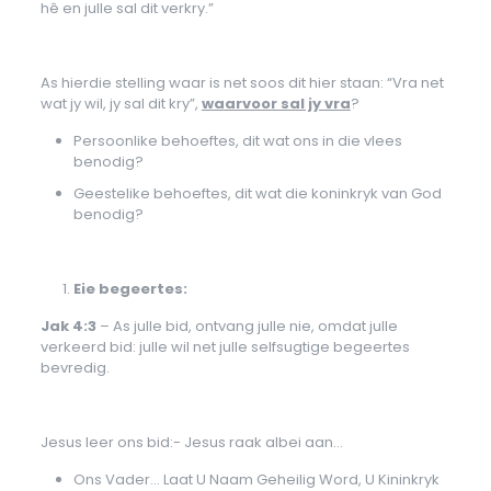
hê en julle sal dit verkry.”
As hierdie stelling waar is net soos dit hier staan: “Vra net
wat jy wil, jy sal dit kry”,
waarvoor sal jy vra
?
Persoonlike behoeftes, dit wat ons in die vlees
benodig?
Geestelike behoeftes, dit wat die koninkryk van God
benodig?
Eie begeertes:
Jak 4:3
– As julle bid, ontvang julle nie, omdat julle
verkeerd bid: julle wil net julle selfsugtige begeertes
bevredig.
Jesus leer ons bid:- Jesus raak albei aan…
Ons Vader… Laat U Naam Geheilig Word, U Kininkryk