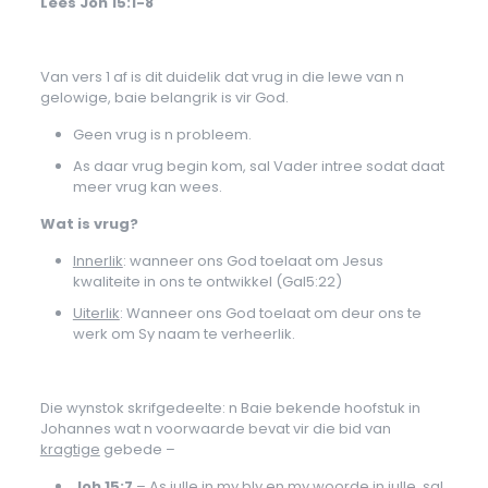
Lees Joh 15:1-8
Van vers 1 af is dit duidelik dat vrug in die lewe van n
gelowige, baie belangrik is vir God.
Geen vrug is n probleem.
As daar vrug begin kom, sal Vader intree sodat daat
meer vrug kan wees.
Wat is vrug?
Innerlik
: wanneer ons God toelaat om Jesus
kwaliteite in ons te ontwikkel (Gal5:22)
Uiterlik
: Wanneer ons God toelaat om deur ons te
werk om Sy naam te verheerlik.
Die wynstok skrifgedeelte: n Baie bekende hoofstuk in
Johannes wat n voorwaarde bevat vir die bid van
kragtige
gebede –
Joh 15:7
– As julle in my bly en my woorde in julle, sal