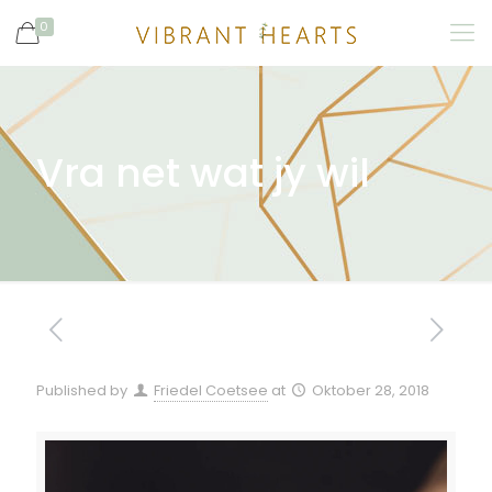
0
Vra net wat jy wil
Published by
Friedel Coetsee
at
Oktober 28, 2018